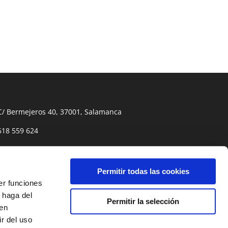
C/ Bermejeros 40, 37001, Salamanca
618 559 624
info@thekeysalamanca.com
Permitir todas las cookies
er funciones
 haga del
Permitir la selección
den
r del uso