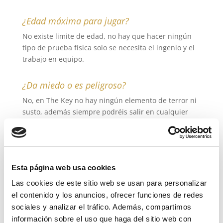
¿Edad máxima para jugar?
No existe limite de edad, no hay que hacer ningún
tipo de prueba física solo se necesita el ingenio y el
trabajo en equipo.
¿Da miedo o es peligroso?
No, en The Key no hay ningún elemento de terror ni
susto, además siempre podréis salir en cualquier
momento, el controlador os explicará como al inicio
del juego.
¿Puedo cancelar mi reserva?
Esta página web usa cookies
Si, pero has de avisar con más 48h de antelación si
Las cookies de este sitio web se usan para personalizar
no, se perderá el dinero de la reserva.
el contenido y los anuncios, ofrecer funciones de redes
sociales y analizar el tráfico. Además, compartimos
¿Se necesita fuerza física?
información sobre el uso que haga del sitio web con