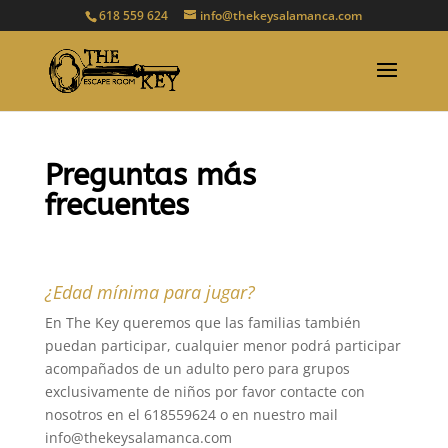
618 559 624
info@thekeysalamanca.com
Preguntas más
frecuentes
¿Edad mínima para jugar?
En The Key queremos que las familias también
puedan participar, cualquier menor podrá participar
acompañados de un adulto pero para grupos
exclusivamente de niños por favor contacte con
nosotros en el 618559624 o en nuestro mail
info@thekeysalamanca.com